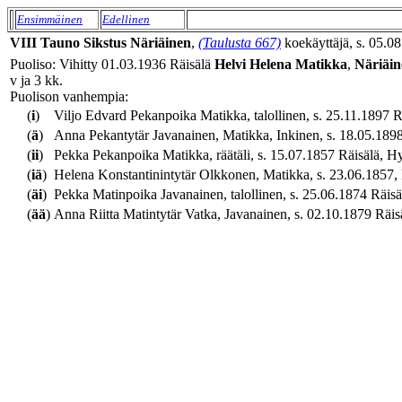
Ensimmäinen
Edellinen
VIII
Tauno Sikstus
Näriäinen
,
(Taulusta 667)
koekäyttäjä, s. 05.08
Puoliso: Vihitty 01.03.1936 Räisälä
Helvi Helena
Matikka
,
Näriäin
v ja 3 kk.
Puolison vanhempia:
(
i
)
Viljo Edvard Pekanpoika Matikka, talollinen, s. 25.11.1897 R
(
ä
)
Anna Pekantytär Javanainen, Matikka, Inkinen, s. 18.05.1898 
(
ii
)
Pekka Pekanpoika Matikka, räätäli, s. 15.07.1857 Räisälä, Hyti
(
iä
)
Helena Konstantinintytär Olkkonen, Matikka, s. 23.06.1857, k
(
äi
)
Pekka Matinpoika Javanainen, talollinen, s. 25.06.1874 Räisäl
(
ää
)
Anna Riitta Matintytär Vatka, Javanainen, s. 02.10.1879 Räisä