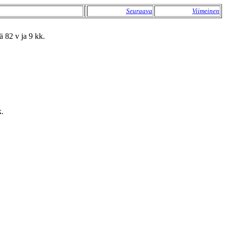
Seuraava
Viimeinen
ä 82 v ja 9 kk.
k.