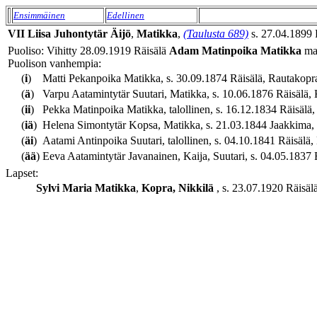
Ensimmäinen
Edellinen
VII
Liisa
Juhontytär
Äijö
,
Matikka
,
(Taulusta 689)
s. 27.04.1899 R
Puoliso: Vihitty 28.09.1919 Räisälä
Adam
Matinpoika
Matikka
maa
Puolison vanhempia:
(
i
)
Matti Pekanpoika Matikka, s. 30.09.1874 Räisälä, Rautakopra,
(
ä
)
Varpu Aatamintytär Suutari, Matikka, s. 10.06.1876 Räisälä, K
(
ii
)
Pekka Matinpoika Matikka, talollinen, s. 16.12.1834 Räisälä, 
(
iä
)
Helena Simontytär Kopsa, Matikka, s. 21.03.1844 Jaakkima, Ih
(
äi
)
Aatami Antinpoika Suutari, talollinen, s. 04.10.1841 Räisälä, 
(
ää
)
Eeva Aatamintytär Javanainen, Kaija, Suutari, s. 04.05.1837 R
Lapset:
Sylvi Maria
Matikka
,
Kopra, Nikkilä
, s. 23.07.1920 Räisälä