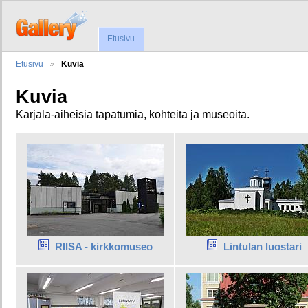
Etusivu
Etusivu
Kuvia
Kuvia
Karjala-aiheisia tapatumia, kohteita ja museoita.
RIISA - kirkkomuseo
Lintulan luostari