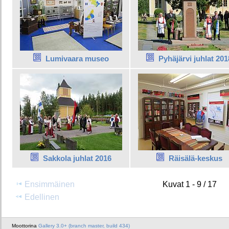
Lumivaara museo
Pyhäjärvi juhlat 201
Sakkola juhlat 2016
Räisälä-keskus
Ensimmäinen
Kuvat 1 - 9 / 17
Edellinen
Moottorina
Gallery 3.0+ (branch master, build 434)